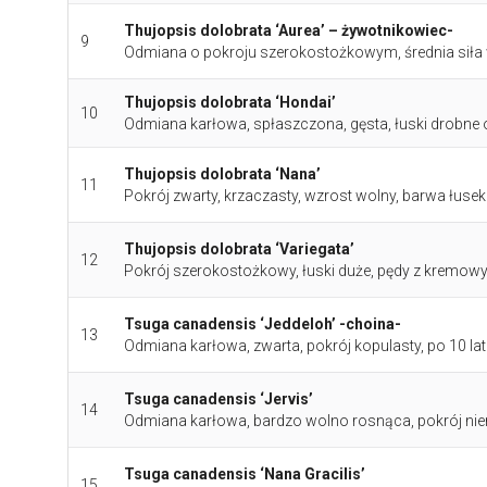
Thujopsis dolobrata ‘Aurea’ – żywotnikowiec-
9
Odmiana o pokroju szerokostożkowym, średnia siła wzr
Thujopsis dolobrata ‘Hondai’
10
Odmiana karłowa, spłaszczona, gęsta, łuski drobne o
Thujopsis dolobrata ‘Nana’
11
Pokrój zwarty, krzaczasty, wzrost wolny, barwa łuse
Thujopsis dolobrata ‘Variegata’
12
Pokrój szerokostożkowy, łuski duże, pędy z kremow
Tsuga canadensis ‘Jeddeloh’ -choina-
13
Odmiana karłowa, zwarta, pokrój kopulasty, po 10 la
Tsuga canadensis ‘Jervis’
14
Odmiana karłowa, bardzo wolno rosnąca, pokrój nier
Tsuga canadensis ‘Nana Gracilis’
15