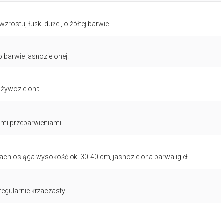
ostu, łuski duże , o żółtej barwie.
 barwie jasnozielonej.
k żywozielona.
ymi przebarwieniami.
tach osiąga wysokość ok. 30-40 cm, jasnozielona barwa igieł.
egularnie krzaczasty.