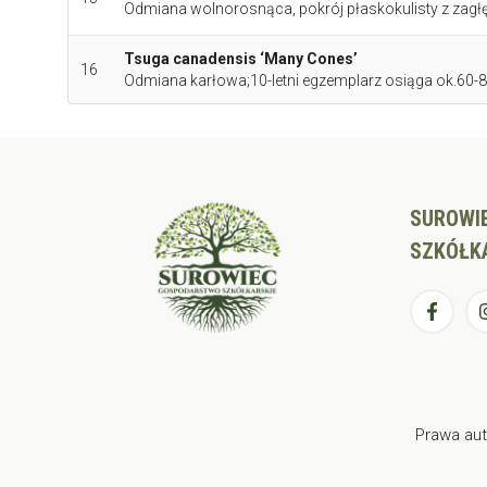
Odmiana wolnorosnąca, pokrój płaskokulisty z zagłę
Tsuga canadensis ‘Many Cones’
16
Odmiana karłowa;10-letni egzemplarz osiąga ok.60-8
SUROWI
SZKÓŁK
Prawa aut