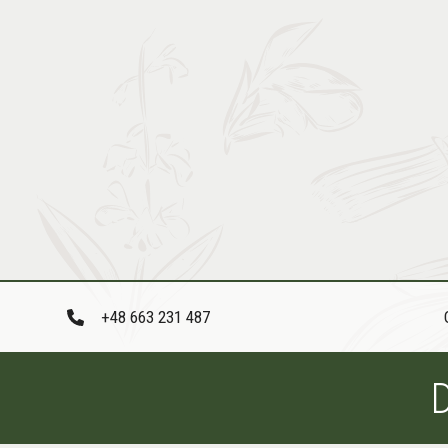
Przejdź
do
treści
+48 663 231 487
D