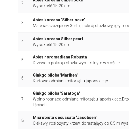
Abies koreana Silberlocke
2
Wysokość 15-20 cm
Abies koreana ‘Silberlocke’
3
Materiał szczepiony 3-letni, pokrój stożkowy, igły mo
Abies koreana Silber pearl
4
Wysokość 15-20 cm
Abies nordmadiana Robusta
5
Drzewo o pokroju stożkowym i silnym wzroście.
Ginkgo biloba 'Mariken'
6
Karłowa odmiana miłorzębu japonskiego.
Ginkgo biloba 'Saratoga'
7
Wolno rosnąca odmiana miłorzębu japońskiego.Drze
liściach.
Microbiota decussata ‘Jacobsen’
8
Ciekawy, rozłożysty krzew, dorastający do 0.5 m wys