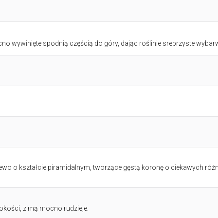
cno wywinięte spodnią częścią do góry, dając roślinie srebrzyste wybarw
wo o kształcie piramidalnym, tworzące gęstą koronę o ciekawych ró
okości, zimą mocno rudzieje.