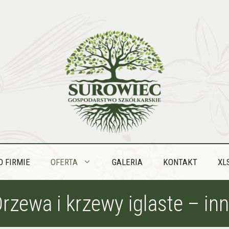
O FIRMIE
OFERTA
GALERIA
KONTAKT
XL
rzewa i krzewy iglaste – in