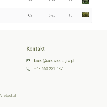
C2
15-20
15
Kontakt
biuro@surowiec.agro.pl
+48 663 231 487
Anetpol.pl