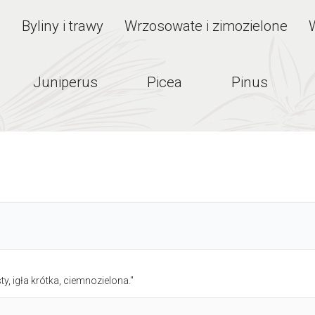
e
Byliny i trawy
Wrzosowate i zimozielone
Juniperus
Picea
Pinus
, igła krótka, ciemnozielona."