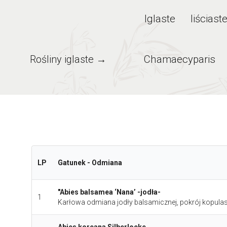
Iglaste
Iiściast
Rośliny iglaste →
Chamaecyparis
LP
Gatunek - Odmiana
"Abies balsamea ‘Nana’ -jodła-
1
Karłowa odmiana jodły balsamicznej, pokrój kopulasty