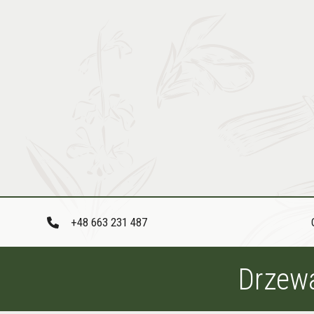
Przejdź
do
treści
+48 663 231 487
Drzewa