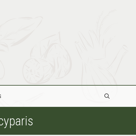
S
cyparis