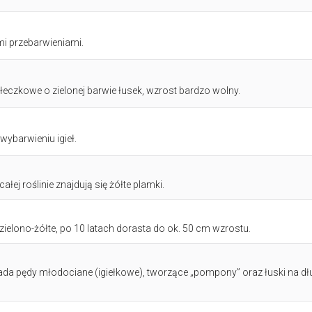
i przebarwieniami.
łeczkowe o zielonej barwie łusek, wzrost bardzo wolny.
ybarwieniu igieł.
łej roślinie znajdują się żółte plamki.
, zielono-żółte, po 10 latach dorasta do ok. 50 cm wzrostu.
da pędy młodociane (igiełkowe), tworzące „pompony” oraz łuski na dł