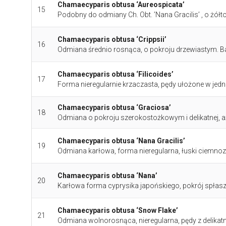
Chamaecyparis obtusa ‘Aureospicata’
15
Podobny do odmiany Ch. Obt. ’Nana Gracilis’ , o żó
Chamaecyparis obtusa ‘Crippsii’
16
Odmiana średnio rosnąca, o pokroju drzewiastym. Ba
Chamaecyparis obtusa ‘Filicoides’
17
Forma nieregularnie krzaczasta, pędy ułożone w jednej
Chamaecyparis obtusa ‘Graciosa’
18
Odmiana o pokroju szerokostożkowym i delikatnej, 
Chamaecyparis obtusa ‘Nana Gracilis’
19
Odmiana karłowa, forma nieregularna, łuski ciemnozi
Chamaecyparis obtusa ‘Nana’
20
Karłowa forma cyprysika japońskiego, pokrój spłaszc
Chamaecyparis obtusa ‘Snow Flake’
21
Odmiana wolnorosnąca, nieregularna, pędy z delikat