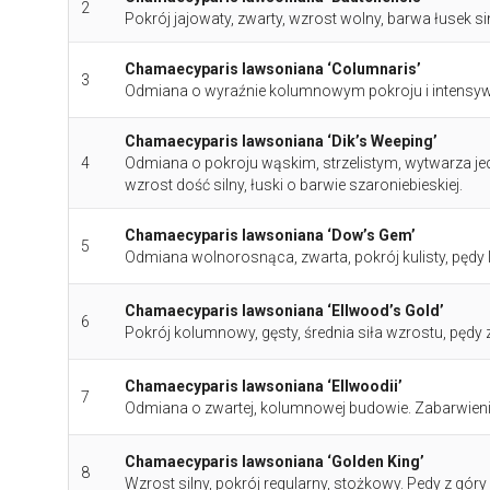
2
Pokrój jajowaty, zwarty, wzrost wolny, barwa łusek s
Chamaecyparis lawsoniana ‘Columnaris’
3
Odmiana o wyraźnie kolumnowym pokroju i intensywn
Chamaecyparis lawsoniana ‘Dik’s Weeping’
4
Odmiana o pokroju wąskim, strzelistym, wytwarza j
wzrost dość silny, łuski o barwie szaroniebieskiej.
Chamaecyparis lawsoniana ‘Dow’s Gem’
5
Odmiana wolnorosnąca, zwarta, pokrój kulisty, pędy l
Chamaecyparis lawsoniana ‘Ellwood’s Gold’
6
Pokrój kolumnowy, gęsty, średnia siła wzrostu, pędy 
Chamaecyparis lawsoniana ‘Ellwoodii’
7
Odmiana o zwartej, kolumnowej budowie. Zabarwienie
Chamaecyparis lawsoniana ‘Golden King’
8
Wzrost silny, pokrój regularny, stożkowy. Pedy z góry