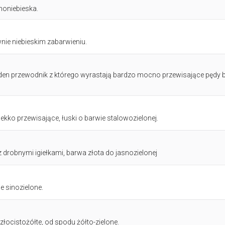
inoniebieska.
ie niebieskim zabarwieniu.
eden przewodnik z którego wyrastają bardzo mocno przewisające pędy 
ekko przewisające, łuski o barwie stalowozielonej.
z drobnymi igiełkami, barwa złota do jasnozielonej
 sinozielone.
 złocistożółte, od spodu żółto-zielone.