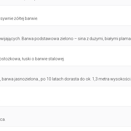
wnie żółtej barwie.
ijających. Barwa podstawowa zielono – sina z dużymi, białymi plama
tożkowa, łuski o barwie stalowej.
 barwa jasnozielona., po 10 latach dorasta do ok. 1,3 metra wysokości.
.
ąca.