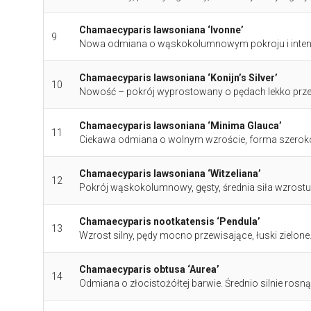
Chamaecyparis lawsoniana ‘Ivonne’
9
Nowa odmiana o wąskokolumnowym pokroju i intensy
Chamaecyparis lawsoniana ‘Konijn’s Silver’
10
Nowość – pokrój wyprostowany o pędach lekko przew
Chamaecyparis lawsoniana ‘Minima Glauca’
11
Ciekawa odmiana o wolnym wzroście, forma szerokos
Chamaecyparis lawsoniana ‘Witzeliana’
12
Pokrój wąskokolumnowy, gęsty, średnia siła wzrostu,
Chamaecyparis nootkatensis ‘Pendula’
13
Wzrost silny, pędy mocno przewisające, łuski zielone
Chamaecyparis obtusa ‘Aurea’
14
Odmiana o złocistożółtej barwie. Średnio silnie rosn