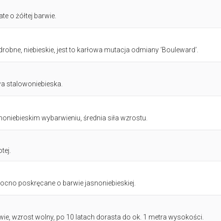
 o żółtej barwie.
robne, niebieskie, jest to karłowa mutacja odmiany ‘Bouleward’.
wa stalowoniebieska.
noniebieskim wybarwieniu, średnia siła wzrostu.
tej.
ocno poskręcane o barwie jasnoniebieskiej.
wie, wzrost wolny, po 10 latach dorasta do ok. 1 metra wysokości.