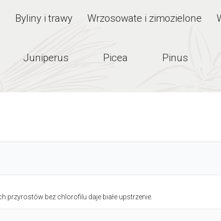
e
Byliny i trawy
Wrzosowate i zimozielone
Juniperus
Picea
Pinus
rzyrostów bez chlorofilu daje białe upstrzenie.