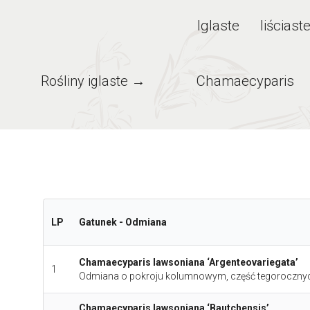
Iglaste
Iiściast
Rośliny iglaste →
Chamaecyparis
LP
Gatunek - Odmiana
Chamaecyparis lawsoniana ‘Argenteovariegata’
1
Odmiana o pokroju kolumnowym, część tegorocznych p
Chamaecyparis lawsoniana ‘Bautchensis’