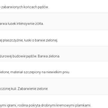
łto zabarwionych końcach pędów.
rwa łusek intensywnie żółta.
 płaszczyźnie, łuski o barwie zielonej.
ażurowej budowie pędów. Barwa zielona.
elone, materiał szczepiony na niewielkim pniu.
zonej kuli. Zabarwienie zielone.
nymi igłami, roślina pokryta drobnymi kremowymi plamkami.