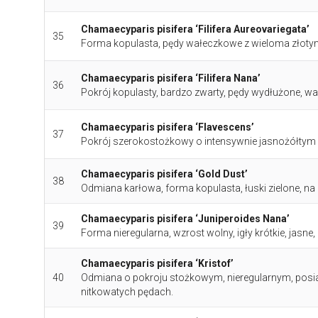
Chamaecyparis pisifera ‘Filifera Aureovariegata’
35
Forma kopulasta, pędy wałeczkowe z wieloma złotym
Chamaecyparis pisifera ‘Filifera Nana’
36
Pokrój kopulasty, bardzo zwarty, pędy wydłużone, wa
Chamaecyparis pisifera ‘Flavescens’
37
Pokrój szerokostożkowy o intensywnie jasnożółtym w
Chamaecyparis pisifera ‘Gold Dust’
38
Odmiana karłowa, forma kopulasta, łuski zielone, na ca
Chamaecyparis pisifera ‘Juniperoides Nana’
39
Forma nieregularna, wzrost wolny, igły krótkie, jasne
Chamaecyparis pisifera ‘Kristof’
40
Odmiana o pokroju stożkowym, nieregularnym, posia
nitkowatych pędach.