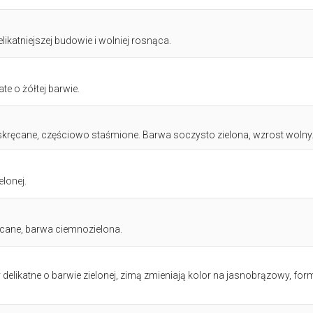
likatniejszej budowie i wolniej rosnąca.
 o żółtej barwie.
skręcane, częściowo staśmione. Barwa soczysto zielona, wzrost wolny
lonej.
ęcane, barwa ciemnozielona.
 delikatne o barwie zielonej, zimą zmieniają kolor na jasnobrązowy, for