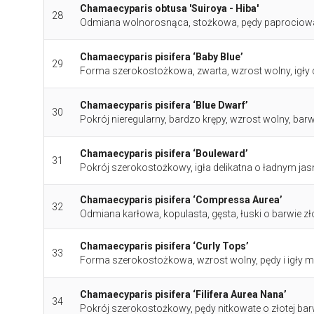
Chamaecyparis obtusa 'Suiroya - Hiba'
28
Odmiana wolnorosnąca, stożkowa, pędy paprociowate
Chamaecyparis pisifera ‘Baby Blue’
29
Forma szerokostożkowa, zwarta, wzrost wolny, igły d
Chamaecyparis pisifera ‘Blue Dwarf’
30
Pokrój nieregularny, bardzo krępy, wzrost wolny, bar
Chamaecyparis pisifera ‘Bouleward’
31
Pokrój szerokostożkowy, igła delikatna o ładnym jas
Chamaecyparis pisifera ‘Compressa Aurea’
32
Odmiana karłowa, kopulasta, gęsta, łuski o barwie zło
Chamaecyparis pisifera ‘Curly Tops’
33
Forma szerokostożkowa, wzrost wolny, pędy i igły m
Chamaecyparis pisifera ‘Filifera Aurea Nana’
34
Pokrój szerokostożkowy, pędy nitkowate o złotej bar