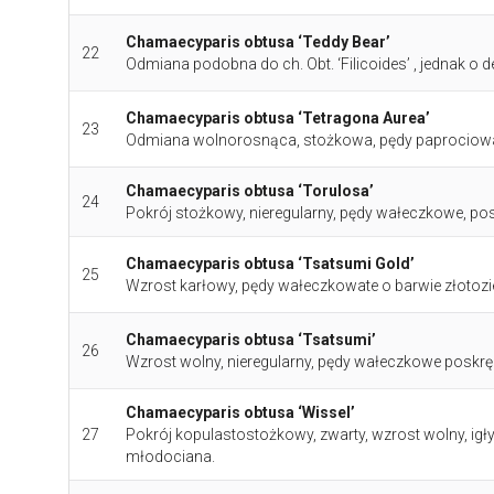
Chamaecyparis obtusa ‘Teddy Bear’
22
Odmiana podobna do ch. Obt. ‘Filicoides’ , jednak o de
Chamaecyparis obtusa ‘Tetragona Aurea’
23
Odmiana wolnorosnąca, stożkowa, pędy paprociowate
Chamaecyparis obtusa ‘Torulosa’
24
Pokrój stożkowy, nieregularny, pędy wałeczkowe, po
Chamaecyparis obtusa ‘Tsatsumi Gold’
25
Wzrost karłowy, pędy wałeczkowate o barwie złotozie
Chamaecyparis obtusa ‘Tsatsumi’
26
Wzrost wolny, nieregularny, pędy wałeczkowe poskr
Chamaecyparis obtusa ‘Wissel’
27
Pokrój kopulastostożkowy, zwarty, wzrost wolny, igły
młodociana.